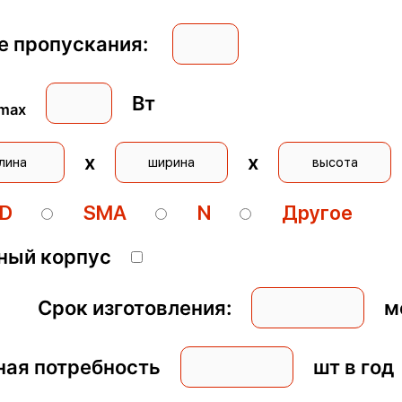
се пропускания:
Вт
max
x
x
MD
SMA
N
Другое
да
ичный корпус
Срок изготовления:
ме
ьная потребность
шт в год