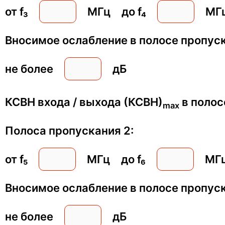
от f₃
МГц
до f₄
МГ
Вносимое ослабление в полосе пропус
не более
дБ
КСВН входа / выхода (КСВН)
в поло
max
Полоса пропускания 2:
от f₅
МГц
до f₆
МГ
Вносимое ослабление в полосе пропус
не более
дБ