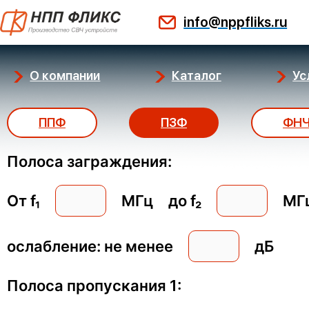
Перейти
info@nppfliks.ru
к
содержимому
О компании
Каталог
Ус
ППФ
ПЗФ
ФН
Полоса заграждения:
От f₁
МГц
до f₂
МГ
ослабление: не менее
дБ
Полоса пропускания 1: