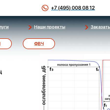
+7 (495) 008 08 12
луги
Наши проекты
Заказать
Ч
ФВЧ
ц