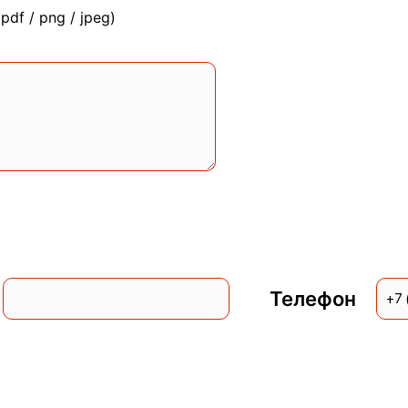
*pdf / png / jpeg)
l
Телефон