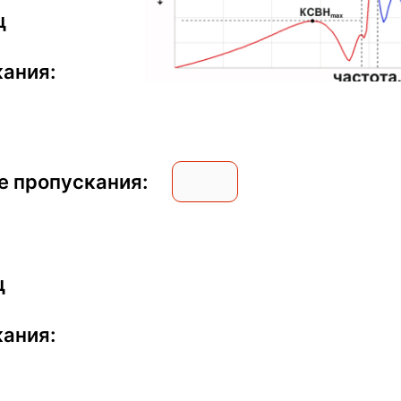
ц
кания:
се пропускания:
ц
кания: