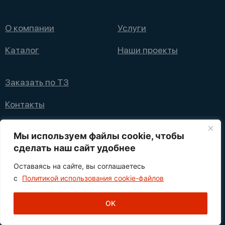
О компании
Услуги
Каталог
Наши проекты
Заказать по ТЗ
Контакты
+7 (495) 008 08 12
Мы используем файлы cookie, чтобы
info@nppfliks.ru
сделать наш сайт удобнее
Оставаясь на сайте, вы соглашаетесь
Политика конфиденциальности
с
Политикой использования cookie-файлов
1
© 2021—2025 НПП ФЛИКС
OK