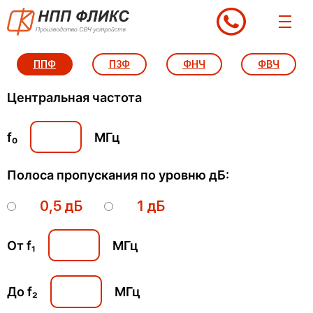
Перейти
к
содержимому
ППФ
ПЗФ
ФНЧ
ФВЧ
Центральная частота
f₀
МГц
Полоса пропускания по уровню дБ:
0,5 дБ
1 дБ
От f₁
МГц
До f₂
МГц