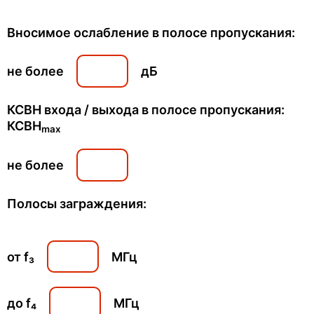
Вносимое ослабление в полосе пропускания:
не более
дБ
КСВН входа / выхода в полосе пропускания:
КСВН
max
не более
Полосы заграждения:
от f₃
МГц
до f₄
МГц