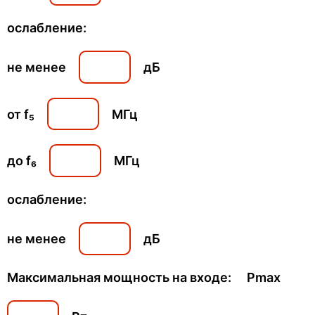
ослабление:
не менее
дБ
от f₅
МГц
до f₆
МГц
ослабление:
не менее
дБ
Максимальная мощность на входе: Pmax