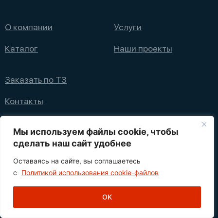
О компании
Услуги
Каталог
Наши проекты
Заказать по ТЗ
Контакты
+7 (495) 008 08 12
Мы используем файлы cookie, чтобы
info@nppfliks.ru
сделать наш сайт удобнее
Оставаясь на сайте, вы соглашаетесь
Политика конфиденциальности
с
Политикой использования cookie-файлов
1
© 2021—2025 НПП ФЛИКС
OK