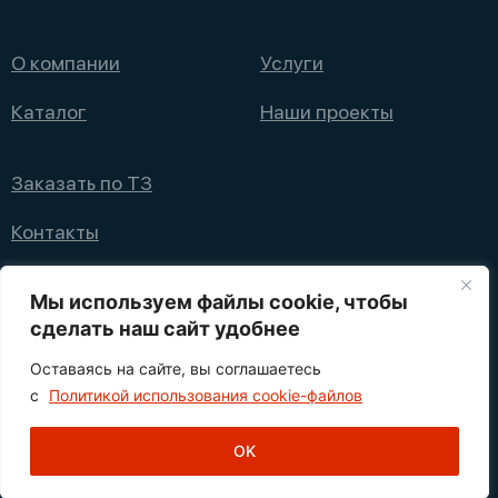
О компании
Услуги
Каталог
Наши проекты
Заказать по ТЗ
Контакты
+7 (495) 008 08 12
Мы используем файлы cookie, чтобы
info@nppfliks.ru
сделать наш сайт удобнее
Оставаясь на сайте, вы соглашаетесь
Политика конфиденциальности
с
Политикой использования cookie-файлов
1
© 2021—2025 НПП ФЛИКС
OK