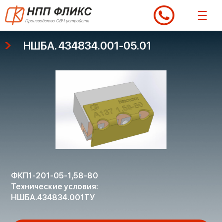
Перейти
к
содержимому
НШБА. 434834.001-05.01
ФКП1-201-05-1,58-80
Технические условия:
НШБА.434834.001ТУ