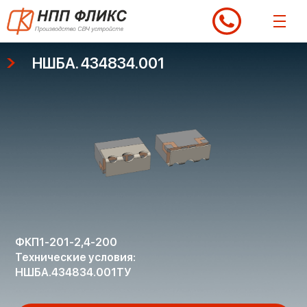
Перейти
к
содержимому
НШБА. 434834.001
ФКП1-201-2,4-200
Технические условия:
НШБА.434834.001ТУ