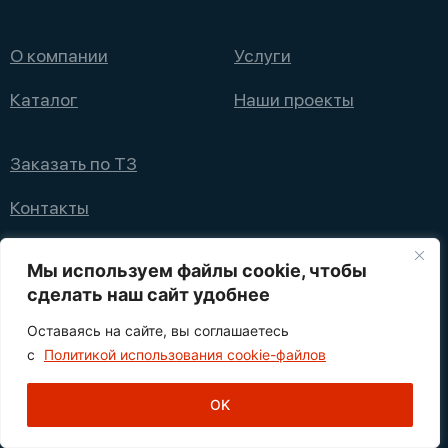
О компании
Услуги
Каталог
Наши проекты
Заказать по ТЗ
Контакты
+7 (495) 008 08 12
Мы используем файлы cookie, чтобы
info@nppfliks.ru
сделать наш сайт удобнее
Оставаясь на сайте, вы соглашаетесь
Политика конфиденциальности
с
Политикой использования cookie-файлов
1
© 2021—2025 НПП ФЛИКС
OK