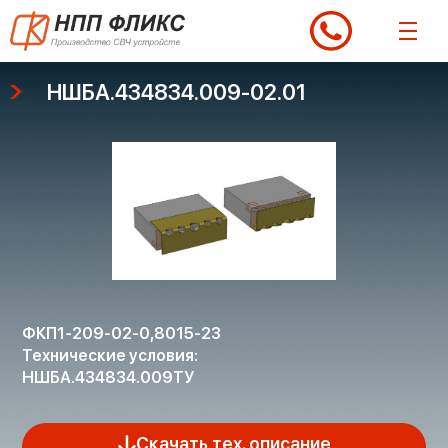
Перейти
к
содержимому
НШБА.434834.009-02.01
ФКП1-209-02-0,8015-23
Технические условия:
НШБА.434834.009ТУ
Скачать тех. описание