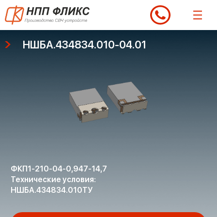
Перейти
к
содержимому
НШБА.434834.010-04.01
ФКП1-210-04-0,947-14,7
Технические условия:
НШБА.434834.010ТУ