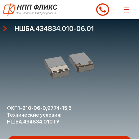
Перейти
к
содержимому
НШБА.434834.010-06.01
ФКП1-210-06-0,9774-15,5
Технические условия:
НШБА.434834.010ТУ