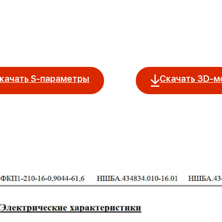
качать S-параметры
Скачать 3D-м