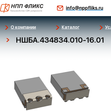
Перейти
info@nppfliks.ru
к
содержимому
О компании
Каталог
Ус
НШБА.434834.010-16.01