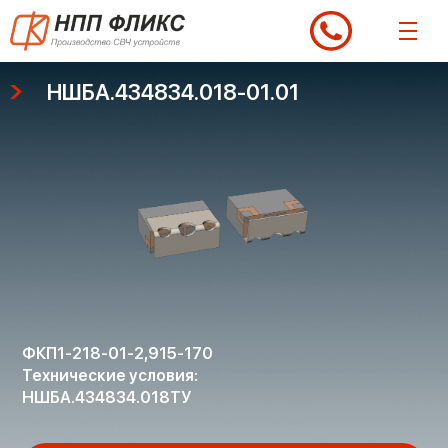
Перейти
к
содержимому
НШБА.434834.018-01.01
ФКП1-218-01-2,915-170
Технические условия:
НШБА.434834.018ТУ