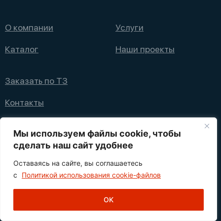
О компании
Услуги
Каталог
Наши проекты
Заказать по ТЗ
Контакты
+7 (495) 008 08 12
Мы используем файлы cookie, чтобы
info@nppfliks.ru
сделать наш сайт удобнее
Оставаясь на сайте, вы соглашаетесь
Политика конфиденциальности
с
Политикой использования cookie-файлов
1
© 2021—2025 НПП ФЛИКС
OK