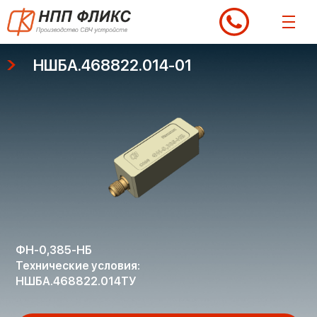
Перейти
к
содержимому
НШБА.468822.014-01
ФН-0,385-НБ
Технические условия:
НШБА.468822.014ТУ