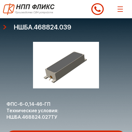
Перейти
к
содержимому
НШБА.468824.039
ФПС-6-0,14-46-ГП
Технические условия:
НШБА.468824.027ТУ