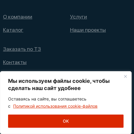
О компании
Услуги
Каталог
Наши проекты
Заказать по ТЗ
Контакты
+7 (495) 008 08 12
Мы используем файлы cookie, чтобы
info@nppfliks.ru
сделать наш сайт удобнее
Оставаясь на сайте, вы соглашаетесь
Политика конфиденциальности
с
Политикой использования cookie-файлов
1
© 2021—2025 НПП ФЛИКС
OK