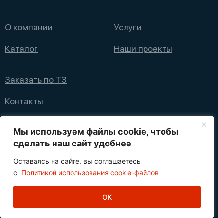
О компании
Услуги
Каталог
Наши проекты
Заказать по ТЗ
Контакты
+7 (495) 008 08 12
Мы используем файлы cookie, чтобы
info@nppfliks.ru
сделать наш сайт удобнее
Оставаясь на сайте, вы соглашаетесь
Политика конфиденциальности
с
Политикой использования cookie-файлов
1
© 2021—2025 НПП ФЛИКС
OK