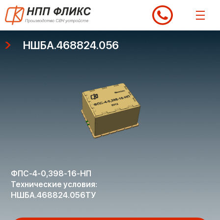
Перейти
к
содержимому
НШБА.468824.056
ФПС-4-0,398-16-НП
Технические условия:
НШБА.468824.056ТУ