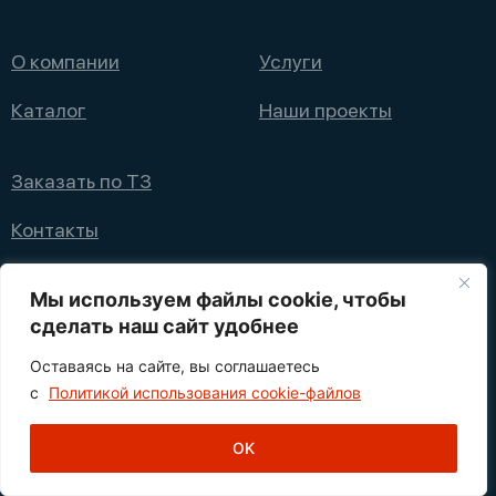
О компании
Услуги
Каталог
Наши проекты
Заказать по ТЗ
Контакты
+7 (495) 008 08 12
Мы используем файлы cookie, чтобы
info@nppfliks.ru
сделать наш сайт удобнее
Оставаясь на сайте, вы соглашаетесь
Политика конфиденциальности
с
Политикой использования cookie-файлов
1
© 2021—2025 НПП ФЛИКС
OK