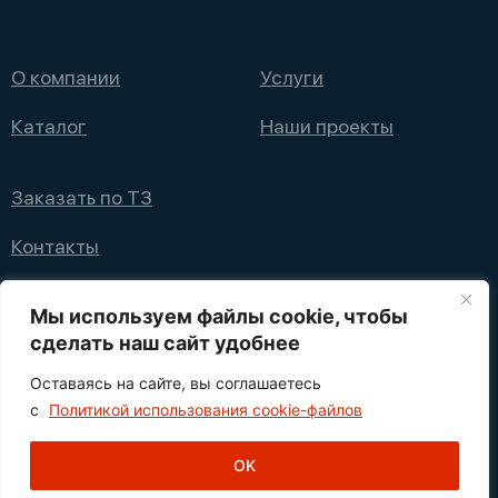
О компании
Услуги
Каталог
Наши проекты
Заказать по ТЗ
Контакты
+7 (495) 008 08 12
Мы используем файлы cookie, чтобы
info@nppfliks.ru
сделать наш сайт удобнее
Оставаясь на сайте, вы соглашаетесь
Политика конфиденциальности
с
Политикой использования cookie-файлов
1
© 2021—2025 НПП ФЛИКС
OK