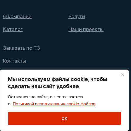
О компании
Услуги
Каталог
Наши проекты
Заказать по ТЗ
Контакты
+7 (495) 008 08 12
Мы используем файлы cookie, чтобы
info@nppfliks.ru
сделать наш сайт удобнее
Оставаясь на сайте, вы соглашаетесь
Политика конфиденциальности
с
Политикой использования cookie-файлов
1
© 2021—2025 НПП ФЛИКС
OK