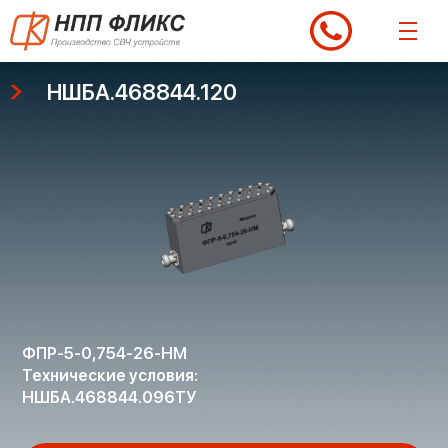
Перейти
к
содержимому
НШБА.468844.120
ФПР-5-0,754-26-НМ
Технические условия:
НШБА.468844.096ТУ