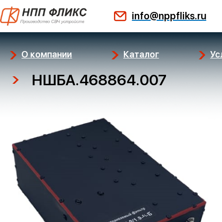
Перейти
info@nppfliks.ru
к
содержимому
О компании
Каталог
Ус
НШБА.468864.007