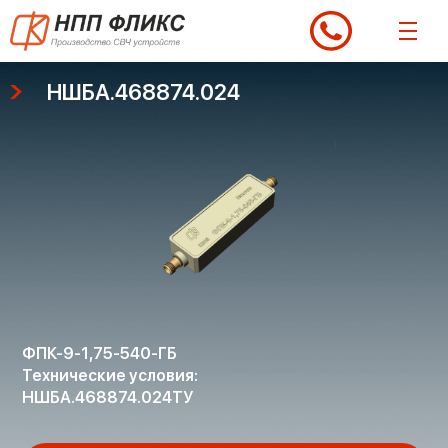
Перейти
к
содержимому
НШБА.468874.024
ФПК-9-1,75-540-ГБ
Технические условия:
НШБА.468874.024ТУ