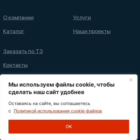
О компании
Услуги
Каталог
Наши проекты
Заказать по ТЗ
Контакты
+7 (495) 008 08 12
Мы используем файлы cookie, чтобы
info@nppfliks.ru
сделать наш сайт удобнее
Оставаясь на сайте, вы соглашаетесь
Политика конфиденциальности
с
Политикой использования cookie-файлов
1
© 2021—2025 НПП ФЛИКС
OK