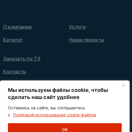
О компании
Услуги
Каталог
Наши проекты
Заказать по ТЗ
Контакты
+7 (495) 008 08 12
Мы используем файлы cookie, чтобы
info@nppfliks.ru
сделать наш сайт удобнее
Оставаясь на сайте, вы соглашаетесь
Политика конфиденциальности
с
Политикой использования cookie-файлов
1
© 2021—2025 НПП ФЛИКС
OK