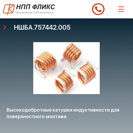
Перейти
к
содержимому
НШБА.757442.005
Высокодобротные катушки индуктивности для
поверхностного монтажа