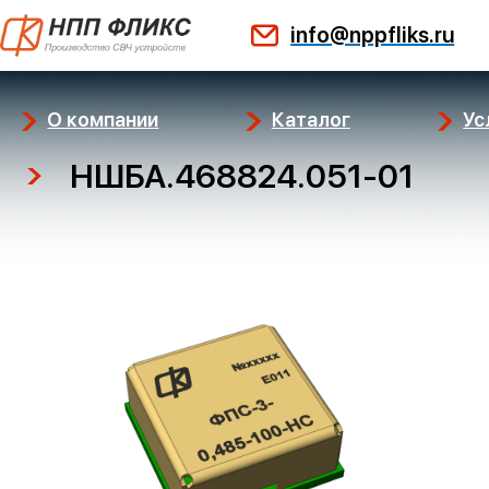
Перейти
info@nppfliks.ru
к
содержимому
О компании
Каталог
Ус
НШБА.468824.051-01