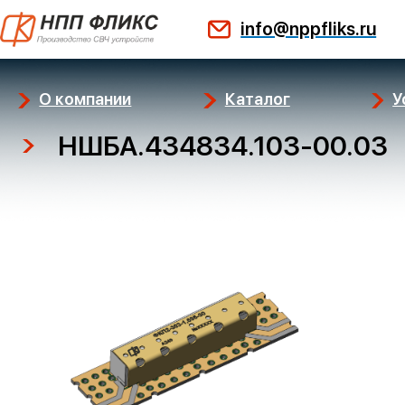
Перейти
info@nppfliks.ru
к
содержимому
О компании
Каталог
У
НШБА.434834.103-00.03