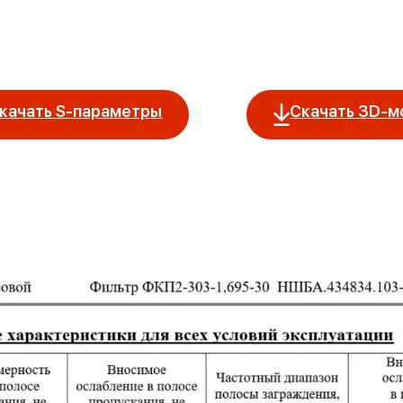
качать S-параметры
Скачать 3D-м