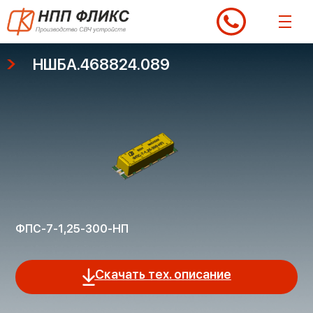
Перейти
к
содержимому
НШБА.468824.089
ФПС-7-1,25-300-НП
Скачать тех. описание